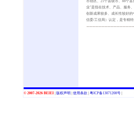
市辖区、21个县级市、88个
业”是指在技术、产品、服务
创新成果较多、成长性较好的
信委/工信局）认定，是专精特
© 2007-2026 BEIEI
|
版权声明
|
使用条款
|
粤
ICP
备
13071208
号
|